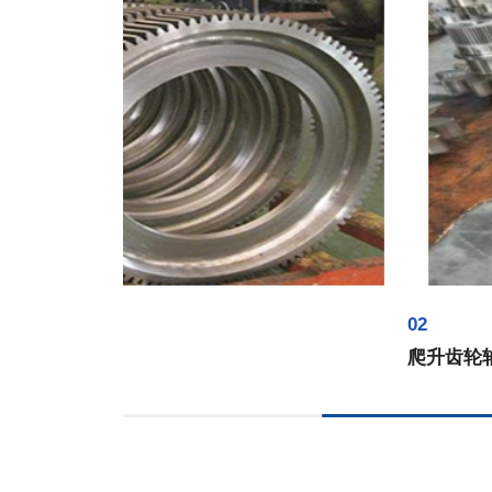
02
爬升齿轮