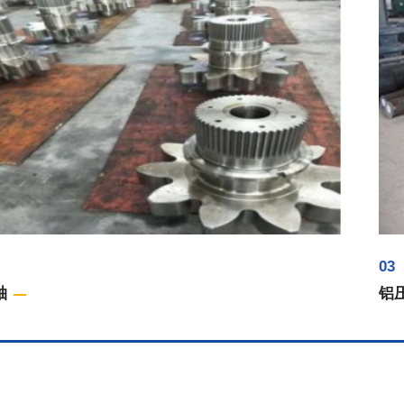
03
轴
铝